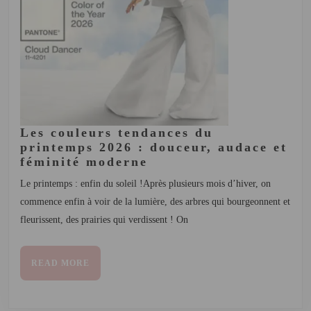
Les couleurs tendances du
printemps 2026 : douceur, audace et
Les
féminité moderne
couleurs
Le printemps : enfin du soleil !Après plusieurs mois d’hiver, on
tendances
commence enfin à voir de la lumière, des arbres qui bourgeonnent et
du
printemps
fleurissent, des prairies qui verdissent ! On
2026
:
douceur,
READ
READ MORE
MORE
audace
et
féminité