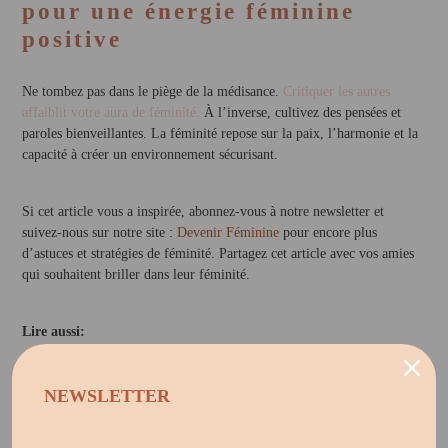
pour une énergie féminine
positive
Ne tombez pas dans le piège de la médisance.
Critiquer les autres
affaiblit votre aura de féminité.
À l’inverse, cultivez des pensées et
paroles bienveillantes. La féminité repose sur la paix, l’harmonie et la
capacité à créer un environnement sécurisant.
Si cet article vous a inspirée, abonnez-vous à notre newsletter et
suivez-nous sur notre site :
Devenir Féminine
pour encore plus
d’astuces et stratégies de féminité. Partagez cet article avec vos amies
qui souhaitent briller dans leur féminité.
Lire aussi:
Belle mais désagréable: que faire?
NEWSLETTER
L’élégance au quotidien : 5 choses à éviter absolument
Mesdames, vous devez ameliorer votre féminité en 2025