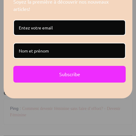
Soyez la première à découvrir nos nouveaux
articles!
Les strategies feminines pour reussir en 2025
Qu’est ce que la féminité?
Accedez au journal de Féminité pour 2026 ici:
Journal de Féminité 2026 (Format Papier)
Journal de Féminité 2026 (Ebook)
Subscribe
1 thought on “Choisissez vos
combats pour cultiver votre
énergie féminine”
Ping :
Comment devenir féminine sans faire d’effort? - Devenir
Féminine